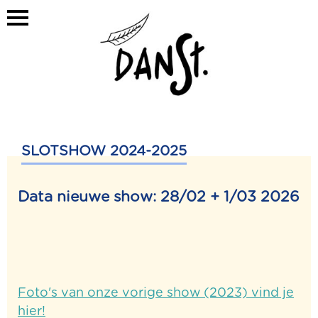
Overslaan
MOBILE
en
MENU
naar
DANST
de
inhoud
gaan
SLOTSHOW 2024-2025
Data nieuwe show: 28/02 + 1/03 2026
Foto's van onze vorige show (2023) vind je
hier!