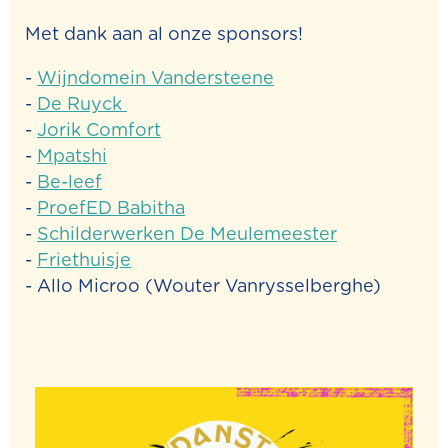
Met dank aan al onze sponsors!
-
Wijndomein Vandersteene
-
De Ruyck
-
Jorik Comfort
-
Mpatshi
-
Be-leef
-
ProefED Babitha
-
Schilderwerken De Meulemeester
-
Friethuisje
- Allo Microo (Wouter Vanrysselberghe)